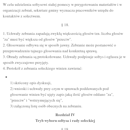
W celu udzielenia sołtysowi stałej pomocy w przygotowaniu materiałów i w
organizacji zebrań, sekretarz gminy wyznacza pracowników urzędu do
kontaktów z sołectwem.
§ 18.
1. Uchwały zebrania zapadają zwykłą większością głosów tzn. liczba głosów
"za" musi być większa od głosów "przeciw".
2. Głosowanie odbywa się w sposób jawny. Zebranie może postanowić o
przeprowadzeniu tajnego głosowania nad konkretną sprawą.
3. Obrady zebrania są protokołowane. Uchwały podpisuje sołtys i ogłasza je w
sposób zwyczajowo przyjęty.
4. Protokół z zebrania sołeckiego winien zawierać:
1) skrócony opis dyskusji,
2) wnioski i uchwały przy czym w sprawach poddawanych pod
głosowanie winien być ujęty zapis jaką ilość głosów oddano "za",
"przeciw" i "wstrzymujących się",
3) załączoną listę osób obecnych na zebraniu.
Rozdział IV
Tryb wyboru sołtysa i rady sołeckiej
§ 19.