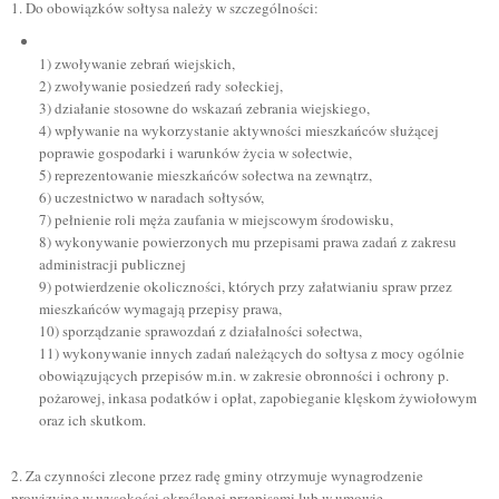
1. Do obowiązków sołtysa należy w szczególności:
1) zwoływanie zebrań wiejskich,
2) zwoływanie posiedzeń rady sołeckiej,
3) działanie stosowne do wskazań zebrania wiejskiego,
4) wpływanie na wykorzystanie aktywności mieszkańców służącej
poprawie gospodarki i warunków życia w sołectwie,
5) reprezentowanie mieszkańców sołectwa na zewnątrz,
6) uczestnictwo w naradach sołtysów,
7) pełnienie roli męża zaufania w miejscowym środowisku,
8) wykonywanie powierzonych mu przepisami prawa zadań z zakresu
administracji publicznej
9) potwierdzenie okoliczności, których przy załatwianiu spraw przez
mieszkańców wymagają przepisy prawa,
10) sporządzanie sprawozdań z działalności sołectwa,
11) wykonywanie innych zadań należących do sołtysa z mocy ogólnie
obowiązujących przepisów m.in. w zakresie obronności i ochrony p.
pożarowej, inkasa podatków i opłat, zapobieganie klęskom żywiołowym
oraz ich skutkom.
2. Za czynności zlecone przez radę gminy otrzymuje wynagrodzenie
prowizyjne w wysokości określonej przepisami lub w umowie.