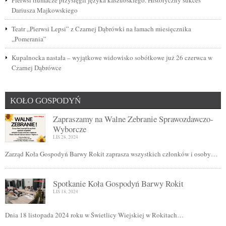
Pierwsi tłumacze przysięgli języka kaszubskiego. Historyczny sukces
Dariusza Majkowskiego
Teatr „Pierwsi Lepsi” z Czarnej Dąbrówki na łamach miesięcznika
„Pomerania”
Kupalnocka nastała – wyjątkowe widowisko sobótkowe już 26 czerwca w
Czarnej Dąbrówce
KOŁO GOSPODYŃ
Zapraszamy na Walne Zebranie Sprawozdawczo-
Wyborcze
LIS 28, 2024
Zarząd Koła Gospodyń Barwy Rokit zaprasza wszystkich członków i osoby…
Spotkanie Koła Gospodyń Barwy Rokit
LIS 18, 2024
Dnia 18 listopada 2024 roku w Świetlicy Wiejskiej w Rokitach…