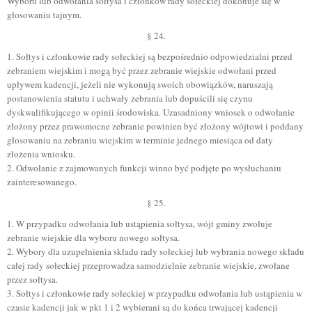
Wyboru lub odwołania sołtysa i członków rady sołeckiej dokonuje się w
głosowaniu tajnym.
§ 24.
1. Sołtys i członkowie rady sołeckiej są bezpośrednio odpowiedzialni przed
zebraniem wiejskim i mogą być przez zebranie wiejskie odwołani przed
upływem kadencji, jeżeli nie wykonują swoich obowiązków, naruszają
postanowienia statutu i uchwały zebrania lub dopuścili się czynu
dyskwalifikującego w opinii środowiska. Uzasadniony wniosek o odwołanie
złożony przez prawomocne zebranie powinien być złożony wójtowi i poddany
głosowaniu na zebraniu wiejskim w terminie jednego miesiąca od daty
złożenia wniosku.
2. Odwołanie z zajmowanych funkcji winno być podjęte po wysłuchaniu
zainteresowanego.
§ 25.
1. W przypadku odwołania lub ustąpienia sołtysa, wójt gminy zwołuje
zebranie wiejskie dla wyboru nowego sołtysa.
2. Wybory dla uzupełnienia składu rady sołeckiej lub wybrania nowego składu
całej rady sołeckiej przeprowadza samodzielnie zebranie wiejskie, zwołane
przez sołtysa.
3. Sołtys i członkowie rady sołeckiej w przypadku odwołania lub ustąpienia w
czasie kadencji jak w pkt 1 i 2 wybierani są do końca trwającej kadencji