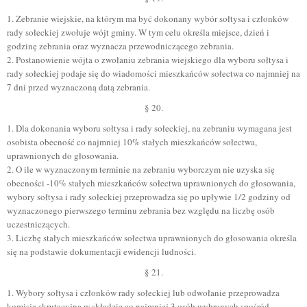
1. Zebranie wiejskie, na którym ma być dokonany wybór sołtysa i członków
rady sołeckiej zwołuje wójt gminy. W tym celu określa miejsce, dzień i
godzinę zebrania oraz wyznacza przewodniczącego zebrania.
2. Postanowienie wójta o zwołaniu zebrania wiejskiego dla wyboru sołtysa i
rady sołeckiej podaje się do wiadomości mieszkańców sołectwa co najmniej na
7 dni przed wyznaczoną datą zebrania.
§ 20.
1. Dla dokonania wyboru sołtysa i rady sołeckiej, na zebraniu wymagana jest
osobista obecność co najmniej 10% stałych mieszkańców sołectwa,
uprawnionych do głosowania.
2. O ile w wyznaczonym terminie na zebraniu wyborczym nie uzyska się
obecności -10% stałych mieszkańców sołectwa uprawnionych do głosowania,
wybory sołtysa i rady sołeckiej przeprowadza się po upływie 1/2 godziny od
wyznaczonego pierwszego terminu zebrania bez względu na liczbę osób
uczestniczących.
3. Liczbę stałych mieszkańców sołectwa uprawnionych do głosowania określa
się na podstawie dokumentacji ewidencji ludności.
§ 21.
1. Wybory sołtysa i członków rady sołeckiej lub odwołanie przeprowadza
komisja skrutacyjna w składzie co najmniej 3 osób wybranych spośród