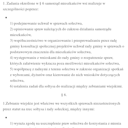
1. Zadania określone w § 6 samorząd mieszkańców wsi realizuje w
szczególności poprzez:
1) podejmowanie uchwał w sprawach sołectwa,
2) opiniowanie spraw należących do zakresu działania samorządu
mieszkańców,
3) współuczestnictwo w organizowaniu i przeprowadzaniu przez radę
gminy konsultacji społecznej projektów uchwał rady gminy w sprawach o
podstawowym znaczeniu dla mieszkańców sołectwa,
4) występowaniu z wnioskami do rady gminy o rozpatrzenie spraw,
których załatwienie wykracza poza możliwości mieszkańców sołectwa,
5) współpracę z radnymi z terenu sołectwa w zakresie organizacji spotkań
z wyborcami, dyżurów oraz kierowanie do nich wniosków dotyczących
sołectwa,
6) ustalenia zadań dla sołtysa do realizacji między zebraniami wiejskimi.
§ 6.
1.Zebranie wiejskie jest właściwe we wszystkich sprawach niezastrzeżonych
przez statut na rzec sołtysa i rady sołeckiej, między innymi:
1) wyraża zgodę na uszczuplenie praw sołectwa do korzystania z mienia