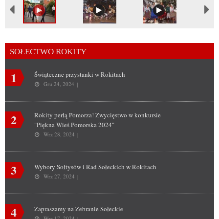
SOŁECTWO ROKITY
1
Świąteczne przystanki w Rokitach
Gru 24, 2024
Rokity perłą Pomorza! Zwycięstwo w konkursie
2
"Piękna Wieś Pomorska 2024"
Wrz 28, 2024
3
Wybory Sołtysów i Rad Sołeckich w Rokitach
Wrz 27, 2024
4
Zapraszamy na Zebranie Sołeckie
Wrz 17, 2024