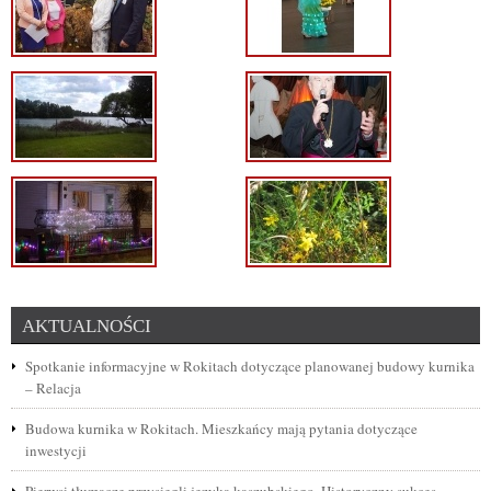
AKTUALNOŚCI
Spotkanie informacyjne w Rokitach dotyczące planowanej budowy kurnika
– Relacja
Budowa kurnika w Rokitach. Mieszkańcy mają pytania dotyczące
inwestycji