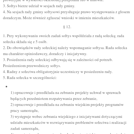
3. Sołtys bierze udział w sesjach rady gminy.
4. Na sesjach rady gminy sołtysowi przysługuje prawo występowania z głosem
doradczym. Może również zgłaszać wnioski w imieniu mieszkańców.
§ 12.
1. Przy wykonywaniu swoich zadań sołtys współdziała z radą sołecką; rada
sołecka składa się z 5 osób.
2. Do obowiązków rady sołeckiej należy wspomaganie sołtysa. Rada sołecka
ma charakter opiniodawczy, doradczy i inicjatywny.
3. Posiedzenia rady sołeckiej odbywają się w zależności od potrzeb.
Posiedzeniom przewodniczy sołtys.
4. Radny z sołectwa obligatoryjnie uczestniczy w posiedzeniu rady.
5. Rada sołecka w szczególności:
1) opracowuje i przedkłada na zebraniu projekty uchwał w sprawach
będących przedmiotem rozpatrywania przez zebranie,
2) opracowuje i przedkłada na zebraniu wiejskim projekty programów
pracy samorządu,
3) występuje wobec zebrania wiejskiego z inicjatywami dotyczącymi
udziału mieszkańców w rozwiązywaniu problemów sołectwa i realizacji
zadań samorządu,