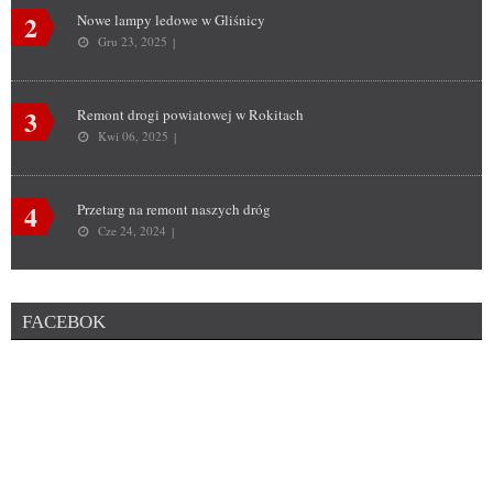
2
Nowe lampy ledowe w Gliśnicy
Gru 23, 2025
3
Remont drogi powiatowej w Rokitach
Kwi 06, 2025
4
Przetarg na remont naszych dróg
Cze 24, 2024
FACEBOK