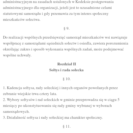
administracyjnym na zasadach ustalonych w Kodeksie postępowania
administracyjnego dla organizacji, jeżeli jest to uzasadnione celami
statutowymi samorządu i gdy przemawia za tym interes społeczny
mieszkańców sołectwa.
§ 9.
Do realizacji wspólnych przedsięwzięć samorząd mieszkańców wsi nawiązuje
współpracę z samorządami sąsiednich sołectw i osiedla, zawiera porozumienia
określając zakres i sposób wykonania wspólnych zadań, może podejmować
wspólne uchwały.
Rozdział II
Sołtys i rada sołecka
§ 10.
1. Kadencja sołtysa, rady sołeckiej i innych organów powołanych przez
zebranie wiejskie trwa cztery lata.
2. Wybory sołtysów i rad sołeckich w gminie przeprowadza się w ciągu 5
miesięcy po ukonstytuowaniu się rady gminy wybranej w wyborach
samorządowych.
3. Działalność sołtysa i rady sołeckiej ma charakter społeczny.
§ 11.