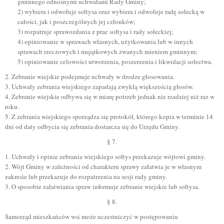
gminnego odnośnymi uchwałami Rady Gminy;
2) wybiera i odwołuje sołtysa oraz wybiera i odwołuje radę sołecką w
całości, jak i poszczególnych jej członków;
3) rozpatruje sprawozdania z prac sołtysa i rady sołeckiej;
4) opiniowanie w sprawach własnych, użytkowania lub w innych
sprawach rzeczowych i majątkowych zwanych mieniem gminnym;
5) opiniowanie celowości utworzenia, poszerzenia i likwidacji sołectwa.
2. Zebranie wiejskie podejmuje uchwały w drodze głosowania.
3. Uchwały zebrania wiejskiego zapadają zwykłą większością głosów.
4. Zebranie wiejskie odbywa się w miarę potrzeb jednak nie rzadziej niż raz w
roku.
5. Z zebrania wiejskiego sporządza się protokół, którego kopia w terminie 14
dni od daty odbycia się zebrania dostarcza się do Urzędu Gminy.
§ 7.
1. Uchwały i opinie zebrania wiejskiego sołtys przekazuje wójtowi gminy.
2. Wójt Gminy w zależności od charakteru sprawy załatwia je w własnym
zakresie lub przekazuje do rozpatrzenia na sesji rady gminy.
3. O sposobie załatwiania spraw informuje zebranie wiejskie lub sołtysa.
§ 8.
Samorząd mieszkańców wsi może uczestniczyć w postępowaniu