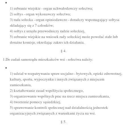
1) zebranie wiejskie - organ uchwałodawczy sołectwa;
2) sołtys - organ wykonawczy sołectwa;
3) rada sołecka - organ opiniodawczo - doradczy wspomagający sołtysa
składający się z 7 członków;
4) sołtys z urzędu przewodniczy radzie sołeckiej,
5) zebranie wiejskie na wniosek rady sołeckiej może powołać stałe lub
doraźne komisje, określając zakres ich działania.
§ 4.
1.Do zadań samorządu mieszkańców wsi - sołectwa należy:
1) udział w rozpatrywaniu spraw socjalno - bytowych, opieki zdrowotnej,
kultury, sportu, wypoczynku i innych związanych z miejscem
zamieszkania,
2) kształtowanie zasad współżycia społecznego,
3) organizowanie wspólnych prac na rzecz miejsca zamieszkania,
4) tworzenie pomocy sąsiedzkiej,
5) sprawowanie kontroli społecznej nad działalnością jednostek
organizacyjnych związanych z warunkami życia na wsi.
§ 5.