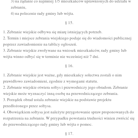
3) na żądanie co najmniej 1/5 mieszkańców uprawnionych do udziału w
zebraniu,
4) na polecenie rady gminy lub wójta.
§ 15.
1. Zebranie wiejskie odbywa się miarę istniejących potrzeb.
2. Termin i miejsce zebrania wiejskiego podaje się do wiadomości publicznej
poprzez zawiadomienie na tablicy ogłoszeń.
3. Zebranie wiejskie zwoływane na wniosek mieszkańców, rady gminy lub
wójta winno odbyć się w terminie nie wcześniej niż 7 dni.
§ 16.
1. Zebranie wiejskie jest ważne, gdy mieszkańcy sołectwa zostali o nim
prawidłowo zawiadomieni, zgodnie z wymogami statutu.
2. Zebranie wiejskie otwiera sołtys i przewodniczy jego obradom. Zebranie
wiejskie może wyznaczyć inną osobę na przewodniczącego zebrania.
3. Porządek obrad ustala zebranie wiejskie na podstawie projektu
przedłożonego przez sołtysa.
4. Obowiązkiem sołtysa jest należyte przygotowanie spraw proponowanych do
rozpatrzenia na zebraniu. W przypadku powstania trudności winien zwrócić się
do przewodniczącego rady gminy lub wójta o pomoc.
§ 17.