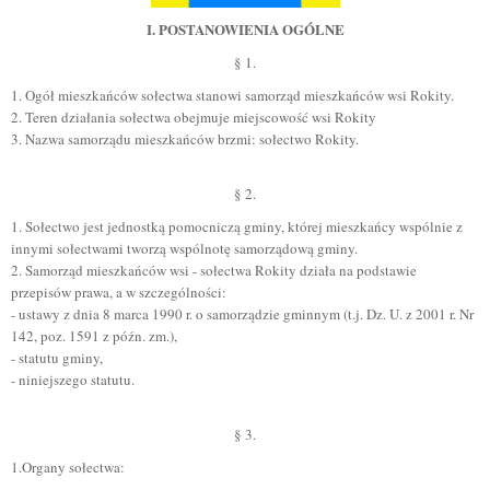
I. POSTANOWIENIA OGÓLNE
§ 1.
1. Ogół mieszkańców sołectwa stanowi samorząd mieszkańców wsi Rokity.
2. Teren działania sołectwa obejmuje miejscowość wsi Rokity
3. Nazwa samorządu mieszkańców brzmi: sołectwo Rokity.
§ 2.
1. Sołectwo jest jednostką pomocniczą gminy, której mieszkańcy wspólnie z
innymi sołectwami tworzą wspólnotę samorządową gminy.
2. Samorząd mieszkańców wsi - sołectwa Rokity działa na podstawie
przepisów prawa, a w szczególności:
- ustawy z dnia 8 marca 1990 r. o samorządzie gminnym (t.j. Dz. U. z 2001 r. Nr
142, poz. 1591 z późn. zm.),
- statutu gminy,
- niniejszego statutu.
§ 3.
1.Organy sołectwa: