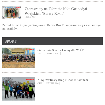
Zapraszamy na Zebranie Koła Gospodyń
Wiejskich "Barwy Rokit"
LIS 06, 2024
Zarząd Koła Gospodyń Wiejskich "Barwy Rokit", zaprasza wszystkich naszych
miłośników…
SPORT
Siatkarskie Serce – Gramy dla WOŚP
STY 11, 2026
HIT: 6292
XI Sylwestrowy Bieg i Chód z Balonem
GRU 31, 2025
HIT: 904