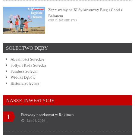
Zapraszamy na XI Sylwestrowy Bieg i Chód z
Balonem
GRU 15, 2025
HIT: 1745
SOŁECTWO DĘBY
Akualności Sołeckie
Sołtys i Rada Sołecka
Fundusz Sołecki
Widoki Dębów
Historia Sołectwa
NASZE INWESTYCJE
1
Pierwszy paczkomat w Rokitach
Lut 04, 2026