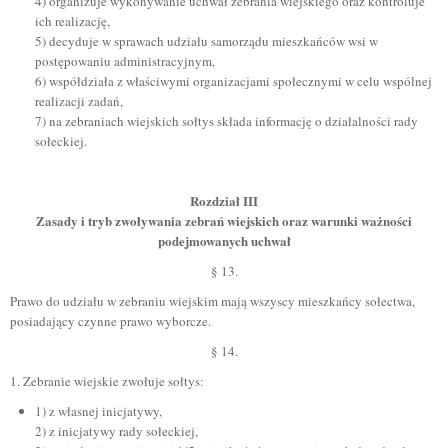
4) organizuje wykonywanie uchwał zebrania wiejskiego oraz kontroluje
ich realizację,
5) decyduje w sprawach udziału samorządu mieszkańców wsi w
postępowaniu administracyjnym,
6) współdziała z właściwymi organizacjami społecznymi w celu wspólnej
realizacji zadań,
7) na zebraniach wiejskich sołtys składa informację o działalności rady
sołeckiej.
Rozdział III
Zasady i tryb zwoływania zebrań wiejskich oraz warunki ważności
podejmowanych uchwał
§ 13.
Prawo do udziału w zebraniu wiejskim mają wszyscy mieszkańcy sołectwa,
posiadający czynne prawo wyborcze.
§ 14.
1. Zebranie wiejskie zwołuje sołtys:
1) z własnej inicjatywy,
2) z inicjatywy rady sołeckiej,