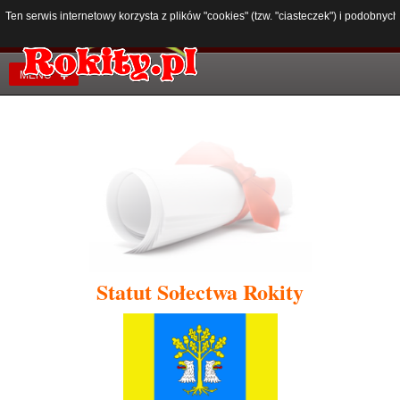
Ten serwis internetowy korzysta z plików "cookies" (tzw. "ciasteczek") i podobn
MENU
Statut Sołectwa Rokity